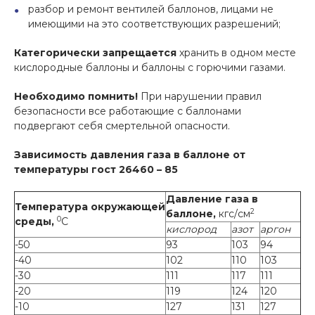
разбор и ремонт вентилей баллонов, лицами не
имеющими на это соответствующих разрешений;
Категорически запрещается
хранить в одном месте
кислородные баллоны и баллоны с горючими газами.
Необходимо помнить!
При нарушении правил
безопасности все работающие с баллонами
подвергают себя смертельной опасности.
Зависимость давления газа в баллоне от
температуры гост 26460 – 85
Давление газа в
Температура окружающей
2
баллоне,
кгс/см
0
среды,
С
кислород
азот
аргон
-50
93
103
94
-40
102
110
103
-30
111
117
111
-20
119
124
120
-10
127
131
127