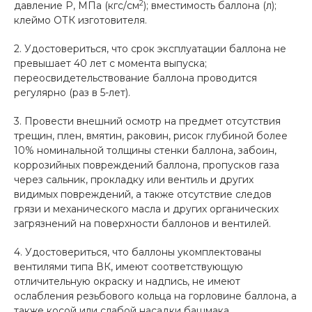
2
давление Р, МПа (кгс/см
); вместимость баллона (л);
клеймо ОТК изготовителя.
2. Удостовериться, что срок эксплуатации баллона не
превышает 40 лет с момента выпуска;
переосвидетельствование баллона проводится
регулярно (раз в 5-лет).
3. Провести внешний осмотр на предмет отсутствия
трещин, плен, вмятин, раковин, рисок глубиной более
10% номинальной толщины стенки баллона, забоин,
коррозийных повреждений баллона, пропусков газа
через сальник, прокладку или вентиль и других
видимых повреждений, а также отсутствие следов
грязи и механического масла и других органических
загрязнений на поверхности баллонов и вентилей.
4. Удостовериться, что баллоны укомплектованы
вентилями типа ВК, имеют соответствующую
отличительную окраску и надпись, не имеют
ослабления резьбового кольца на горловине баллона, а
также косой или слабой насадки башмака.