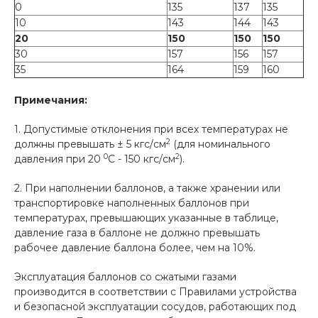
0
135
137
135
10
143
144
143
20
150
150
150
30
157
156
157
35
164
159
160
Примечания:
1. Допустимые отклонения при всех температурах не
2
должны превышать ± 5 кгс/см
(для номинального
0
2
давления при 20
С - 150 кгс/см
).
2. При наполнении баллонов, а также хранении или
транспортировке наполненных баллонов при
температурах, превышающих указанные в таблице,
давление газа в баллоне не должно превышать
рабочее давление баллона более, чем на 10%.
Эксплуатация баллонов со сжатыми газами
производится в соответствии с Правилами устройства
и безопасной эксплуатации сосудов, работающих под