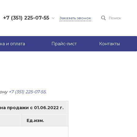
+7 (351) 225-07-55
Заказать звонок
Поиск
+7 (950) 731-16-75
+7 (950) 722-82-13
ка и оплата
Прайс-лист
Контакты
фону
+7 (351) 225-07-55
.
а продажи с 01.06.2022 г.
Ед.изм.