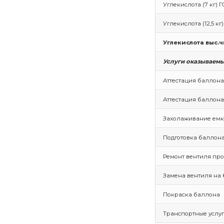
Углекислота (7 кг) Г
Углекислота (12,5 кг
Углекислота выс.чи
Услуги оказываем
Аттестация баллона
Аттестация баллона
Захолаживание емк
Подготовка баллона
Ремонт вентиля пр
Замена вентиля на 
Покраска баллона
Транспортные услу