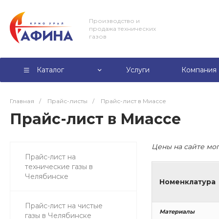
Производство и
продажа технических
газов
Каталог
Услуги
Компания
Главная
/
Прайс-листы
/
Прайс-лист в Миассе
Прайс-лист в Миассе
Цены на сайте мог
Прайс-лист на
технические газы в
Челябинске
Номенклатура
Прайс-лист на чистые
Материалы
газы в Челябинске