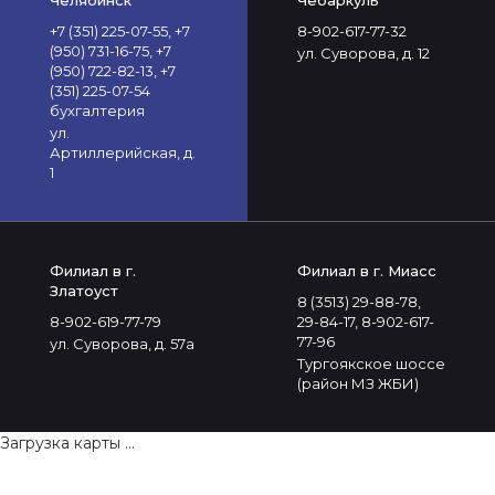
Челябинск
Чебаркуль
+7 (351) 225-07-55, +7
8-902-617-77-32
(950) 731-16-75, +7
ул. Суворова, д. 12
(950) 722-82-13, +7
(351) 225-07-54
бухгалтерия
ул.
Артиллерийская, д.
1
Филиал в г.
Филиал в г. Миасс
Златоуст
8 (3513) 29-88-78,
8-902-619-77-79
29-84-17, 8-902-617-
77-96
ул. Суворова, д. 57а
Тургоякское шоссе
(район МЗ ЖБИ)
Загрузка карты ...