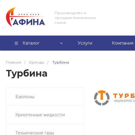
Производство и
продажа технических
газов
Каталог
Услуги
Компания
Главная
/
Бренды
/
Турбина
Турбина
Баллоны
Криогенные жидкости
Технические газы