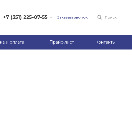
+7 (351) 225-07-55
Заказать звонок
Поиск
+7 (950) 731-16-75
+7 (950) 722-82-13
ка и оплата
Прайс-лист
Контакты