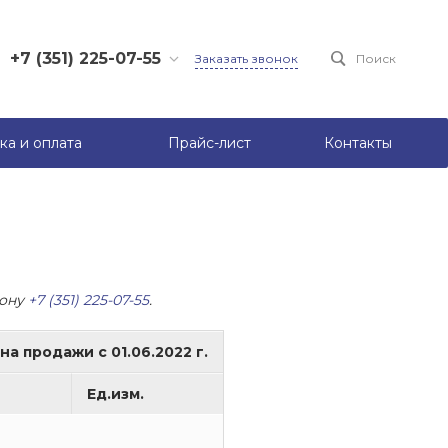
+7 (351) 225-07-55
Заказать звонок
Поиск
+7 (950) 731-16-75
+7 (950) 722-82-13
ка и оплата
Прайс-лист
Контакты
фону
+7 (351) 225-07-55
.
а продажи с 01.06.2022 г.
Ед.изм.