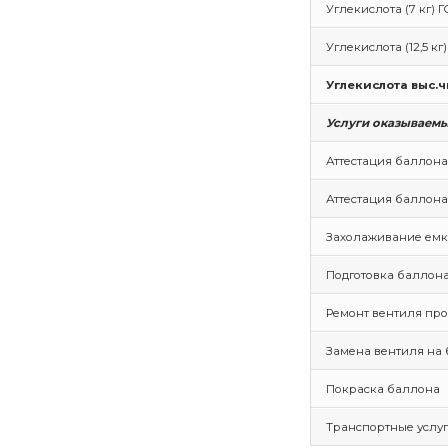
Углекислота (7 кг) Г
Углекислота (12,5 кг
Углекислота выс.чи
Услуги оказываем
Аттестация баллона
Аттестация баллона
Захолаживание емк
Подготовка баллона
Ремонт вентиля пр
Замена вентиля на 
Покраска баллона
Транспортные услу