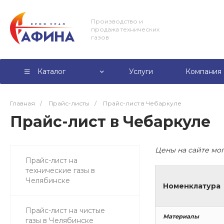
Производство и
продажа технических
газов
Каталог
Услуги
Компания
Главная
/
Прайс-листы
/
Прайс-лист в Чебаркуле
Прайс-лист в Чебаркуле
Цены на сайте мог
Прайс-лист на
технические газы в
Челябинске
Номенклатура
Прайс-лист на чистые
Материалы
газы в Челябинске