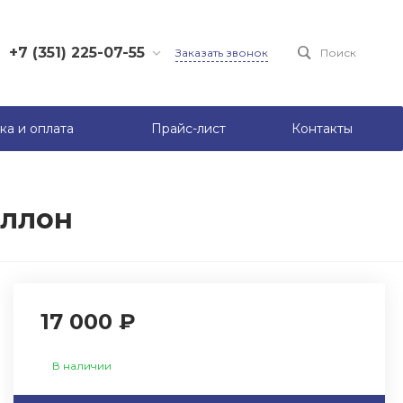
+7 (351) 225-07-55
Заказать звонок
Поиск
+7 (950) 731-16-75
+7 (950) 722-82-13
ка и оплата
Прайс-лист
Контакты
аллон
17 000 ₽
В наличии