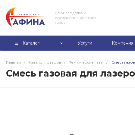
Производство и
продажа технических
газов
Каталог
Услуги
Компания
Главная
/
Каталог товаров
/
Технические газы
/
Смесь газов
Смесь газовая для лазер