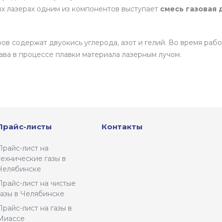
ых лазерах одним из компонентов выступает
смесь газовая 
ров содержат двуокись углерода, азот и гелий. Во время рабо
ава в процессе плавки материала лазерным лучом.
Прайс-листы
Контакты
Прайс-лист на
технические газы в
Челябинске
Прайс-лист на чистые
газы в Челябинске
Прайс-лист на газы в
Миассе