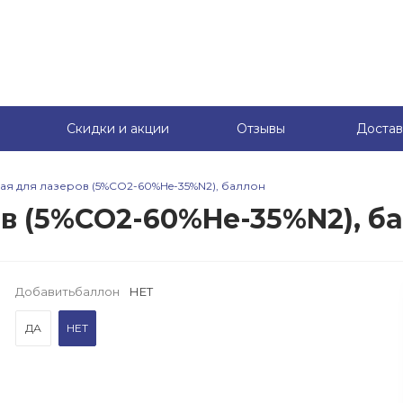
Скидки и акции
Отзывы
Достав
ая для лазеров (5%СO2-60%He-35%N2), баллон
ов (5%СO2-60%He-35%N2), б
Добавитьбаллон
НЕТ
ДА
НЕТ