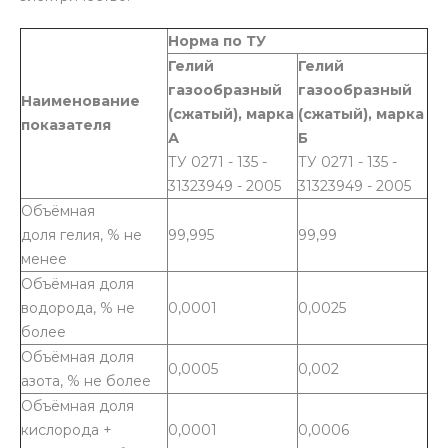
Норма по ТУ
Гелий
Гелий
газообразный
газообразный
Наименование
(сжатый), марка
(сжатый), марка
показателя
А
Б
ТУ 0271 - 135 -
ТУ 0271 - 135 -
31323949 - 2005
31323949 - 2005
Объёмная
доля гелия, % не
99,995
99,99
менее
Объёмная доля
водорода, % не
0,0001
0,0025
более
Объёмная доля
0,0005
0,002
азота, % не более
Объёмная доля
кислорода +
0,0001
0,0006